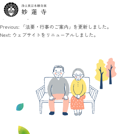
「法要・行事のご案内」を更新し
Skip
to
ました。
content
投
Previous:
「法要・行事のご案内」を更新しました。
稿
Next:
ウェブサイトをリニューアルしました。
ナ
ビ
ゲ
ー
シ
ョ
ン